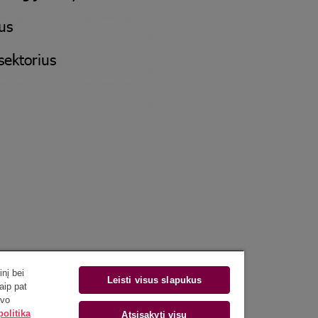
nį bei
Leisti visus slapukus
aip pat
avo
olitika
Atsisakyti visų