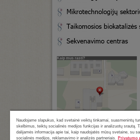
Kaip mus rasti?
Naudojame slapukus, kad svetainė veiktų tinkamai, suasmenintų turi
skelbimus, teiktų socialinės medijos funkcijas ir analizuotų srautą. T
Saulėtekio al. 7, LT-10257 Vilnius
dalijamės informacija apie tai, kaip naudojatės mūsų svetaine, su s
Tel. (8 5) 223 4365
socialinės medijos, reklamavimo ir analizės partneriais.
Privatumo p